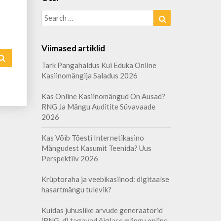
Search
Search
for:
Viimased artiklid
Search
Tark Pangahaldus Kui Eduka Online
Kasiinomängija Saladus 2026
Kas Online Kasiinomängud On Ausad?
RNG Ja Mängu Auditite Süvavaade
2026
Kas Võib Tõesti Internetikasino
Mängudest Kasumit Teenida? Uus
Perspektiiv 2026
Krüptoraha ja veebikasiinod: digitaalse
hasartmängu tulevik?
Kuidas juhuslike arvude generaatorid
(RNG-d) tagavad õiglase mängu online-