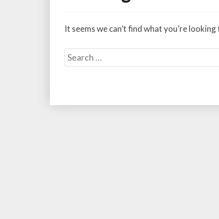
Found
It seems we can’t find what you’re looking 
Search
for: