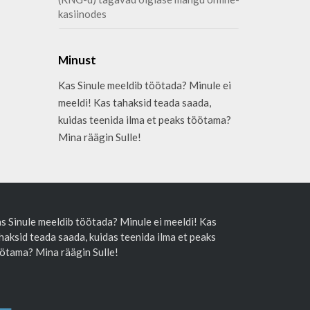
kasiinodes
Minust
Kas Sinule meeldib töötada? Minule ei
meeldi! Kas tahaksid teada saada,
kuidas teenida ilma et peaks töötama?
Mina räägin Sulle!
s Sinule meeldib töötada? Minule ei meeldi! Kas
haksid teada saada, kuidas teenida ilma et peaks
ötama? Mina räägin Sulle!